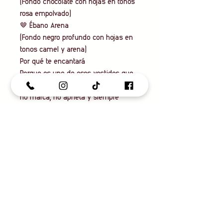
(Fondo chocolate con hojas en tonos
rosa empolvado)
🤎 Ébano Arena
(Fondo negro profundo con hojas en
tonos camel y arena)
Por qué te encantará
Porque es uno de esos vestidos que
te solucionan el verano. Te lo pones,
no marca, no aprieta y siempre
queda elegante. Además, su
estampado tropical estiliza
visualmente y aporta un toque
moderno sin resultar excesivo.