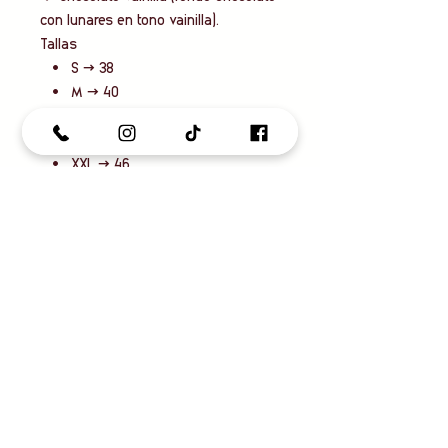
con lunares en tono vainilla).
Tallas
• S → 38
• M → 40
• L → 42
• XL → 44
• XXL → 46
• 3XL → 48
✨ El vestido de lunares que nunca
pasa de moda y siempre favorece.