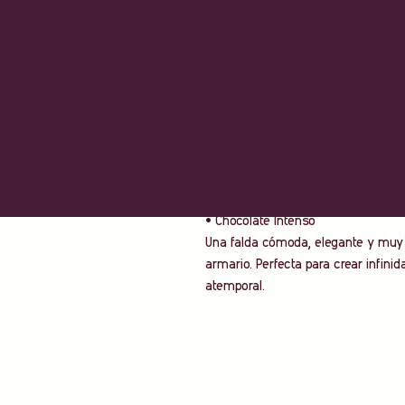
• Corte amplio con una bonita caíd
• Muy fácil de combinar.
• Ideal para primavera y verano.
• Talla única.
Equivalencia de talla
Talla única (equivale aproximadamen
Colores disponibles
• Blanco Marfil
• Verde Oliva Mediterráneo
• Teja Toscana
• Chocolate Intenso
Una falda cómoda, elegante y muy 
armario. Perfecta para crear infinid
atemporal.