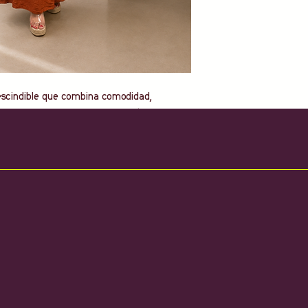
escindible que combina comodidad,
 de largo midi con una bonita caída aporta
nvirtiéndose en la opción perfecta para crear
rreglados.
 muy agradable al tacto, incorpora cintura
a adaptarse cómodamente al cuerpo y
tico que siempre marca la diferencia.
lusas y consigue un conjunto fresco y
o del día.
o.
able.