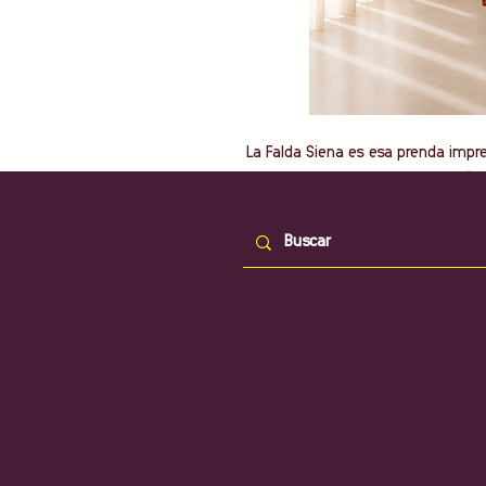
La Falda Siena es esa prenda impr
elegancia y versatilidad. Su diseño
movimiento y estiliza la silueta, co
looks tanto informales como más a
Confeccionada en un tejido ligero y
elástica con cordón ajustable par
bolsillos laterales, un detalle prác
Combínala con camisetas, tops o b
favorecedor para cualquier moment
Características
• Tejido ligero, fresco y muy cómod
• Cintura elástica con cordón ajust
• Bolsillos laterales.