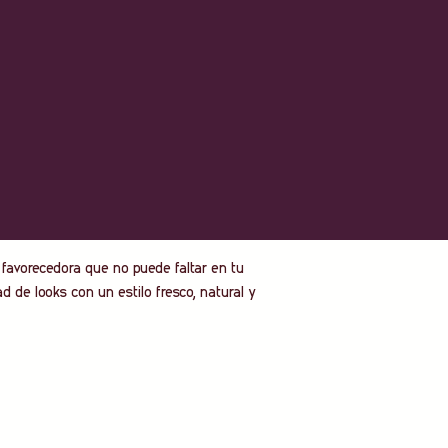
a.
te desde la talla 40 hasta la talla 46).
favorecedora que no puede faltar en tu
ad de looks con un estilo fresco, natural y