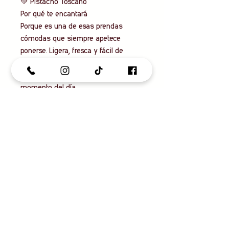
💚 Pistacho Toscano
Por qué te encantará
Porque es una de esas prendas
cómodas que siempre apetece
ponerse. Ligera, fresca y fácil de
combinar, te ayudará a crear looks
favorecedores para cualquier
momento del día.
✨ Diseñada para mujeres reales que
buscan comodidad, estilo y
versatilidad en una sola prenda.